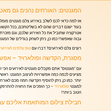
המגנטים: האורחים נהנים גם מאט
אז למה כדאי לכם לשלב באירוע
צלם מגנטים מומלץ
בעוד ישנם דברים שהם לא בשליטתכם, בכל הקשור 
אטרקציה שתוביל את כל האירוע שלכם, וגם מזכרת
גבוה שאפשר!
כמו כן, ניתן לשחק בגדלים של המג
רוצים צלם לאירועים? דברו עם
טופ צלמים לאירועי
מסגרת, הקדשה ופולארויד – אפשר
עם "מגנטוס" אתם מקבלים
מגנטים לאירועים הכי ז
מציעים לכמה כמה אפשרויות לעיצוב המגנט: ראשית
יותר. כמו כן, ניתן להוסיף הקדשה חמה מכם לאור
למגנטי
פולארויד
– כך הופכים את החוויה להתרפקות
הטוב ביותר!
חבילת צילום המותאמת אליכם ע