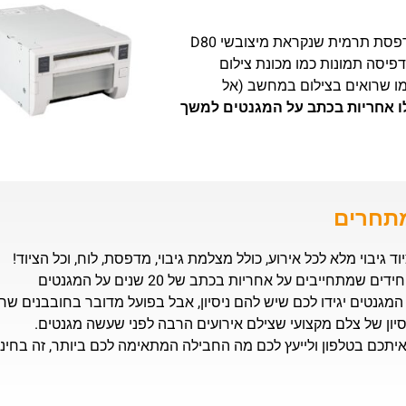
יש ברשותינו את המדפסת האיכותית ביותר להדפסת מגנטים, מדפסת תרמית שנקראת מיצובשי D80
פיסה תמונות כמו מכונת צילום
מו שרואים בצילום במחשב (אל
ו אחריות בכתב על המגנטים למשך
מתחרים
וד גיבוי מלא לכל אירוע, כולל מצלמת גיבוי, מדפסת, לוח, וכל הציוד!
דים שמתחייבים על אחריות בכתב של 20 שנים על המגנטים
המגנטים יגידו לכם שיש להם ניסיון, אבל בפועל מדובר בחובבנים שר
סיון של צלם מקצועי שצילם אירועים הרבה לפני שעשה מגנטים.
תכם בטלפון ולייעץ לכם מה החבילה המתאימה לכם ביותר, זה בחינם