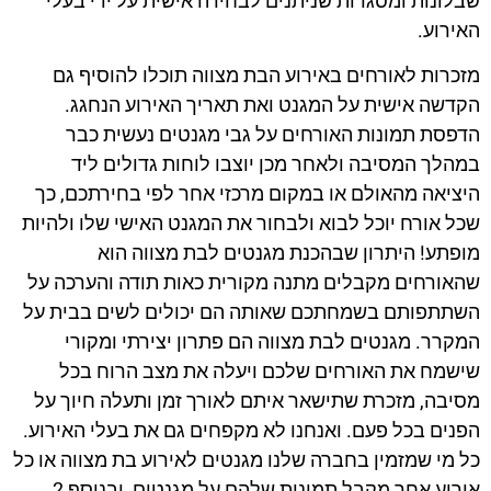
שבלונות ומסגרות שניתנים לבחירה אישית על ידי בעלי
האירוע.
מזכרות לאורחים באירוע הבת מצווה תוכלו להוסיף גם
הקדשה אישית על המגנט ואת תאריך האירוע הנחגג.
הדפסת תמונות האורחים על גבי מגנטים נעשית כבר
במהלך המסיבה ולאחר מכן יוצבו לוחות גדולים ליד
היציאה מהאולם או במקום מרכזי אחר לפי בחירתכם, כך
שכל אורח יוכל לבוא ולבחור את המגנט האישי שלו ולהיות
מופתע! היתרון שבהכנת מגנטים לבת מצווה הוא
שהאורחים מקבלים מתנה מקורית כאות תודה והערכה על
השתתפותם בשמחתכם שאותה הם יכולים לשים בבית על
המקרר. מגנטים לבת מצווה הם פתרון יצירתי ומקורי
שישמח את האורחים שלכם ויעלה את מצב הרוח בכל
מסיבה, מזכרת שתישאר איתם לאורך זמן ותעלה חיוך על
הפנים בכל פעם. ואנחנו לא מקפחים גם את בעלי האירוע.
כל מי שמזמין בחברה שלנו מגנטים לאירוע בת מצווה או כל
אירוע אחר מקבל תמונות שלהם על מגנטים, ובנוסף 2